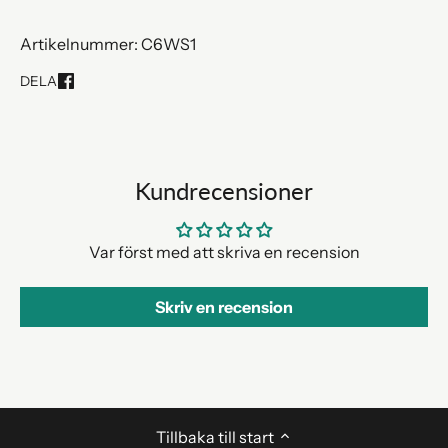
Artikelnummer: C6WS1
DELA
Share
on
Facebook
Kundrecensioner
Var först med att skriva en recension
Skriv en recension
Tillbaka till start