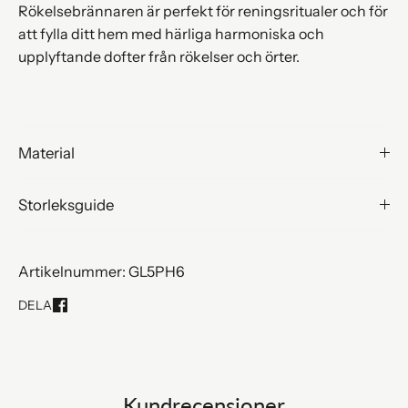
Rökelsebrännaren är perfekt för reningsritualer och för
att fylla ditt hem med härliga harmoniska och
upplyftande dofter från rökelser och örter.
Material
Storleksguide
Artikelnummer: GL5PH6
DELA
Share
on
Facebook
Kundrecensioner